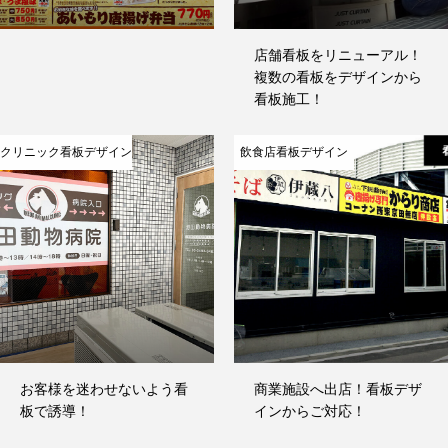
店舗看板をリニューアル！
複数の看板をデザインから
看板施工！
クリニック看板デザイン
飲食店看板デザイン
プレート看板デザイン
ウィンドウサイン・デザイン
お客様を迷わせないよう看
商業施設へ出店！看板デザ
屋外スタンド看板デザイン
板で誘導！
インからご対応！
電飾スタンド看板デザイン