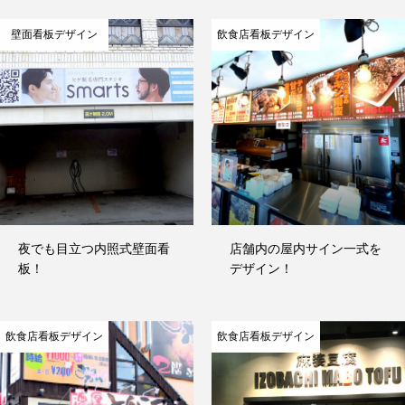
壁面看板デザイン
飲食店看板デザイン
屋外アクリル看板デザイン
自立看板デザイン
金属切文字看板
カルプ文字看板
飲食店看板デザイン
夜でも目立つ内照式壁面看
店舗内の屋内サイン一式を
記者会見の幕デザイン
板！
デザイン！
看板施工事例
飲食店看板デザイン
飲食店看板デザイン
看板デザイン制作
良くあるご質問