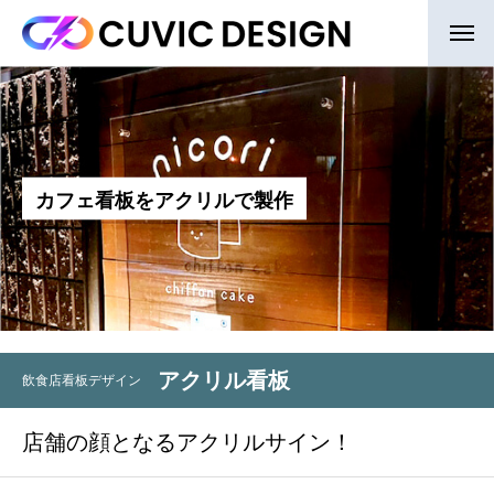
カ
フ
ェ
看
板
を
ア
ク
リ
ル
で
製
作
アクリル看板
飲食店看板デザイン
店舗の顔となるアクリルサイン！